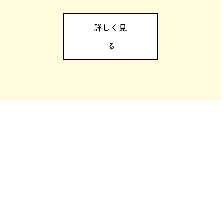
詳しく見
お1人お1人に個別化した
機能訓練
る
お知らせ
6年7月6日
えびせんべいの里へ