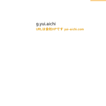
g.yui.aichi
URLは会社HPです yui-aichi.com