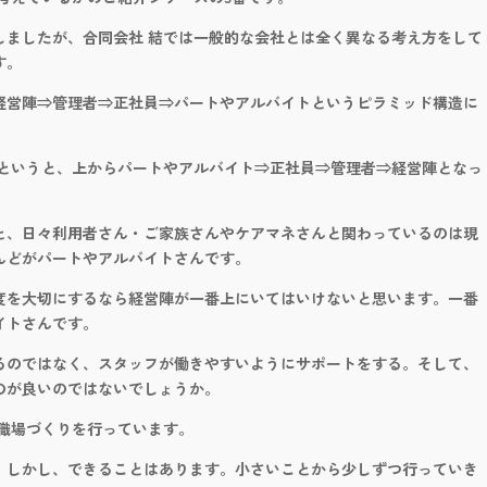
しましたが、合同会社 結では一般的な会社とは全く異なる考え方をして
す。
経営陣⇒管理者⇒正社員⇒パートやアルバイトというピラミッド構造に
かというと、上からパートやアルバイト⇒正社員⇒管理者⇒経営陣となっ
と、日々利用者さん・ご家族さんやケアマネさんと関わっているのは現
んどがパートやアルバイトさんです。
度を大切にするなら経営陣が一番上にいてはいけないと思います。一番
イトさんです。
るのではなく、スタッフが働きやすいようにサポートをする。そして、
のが良いのではないでしょうか。
職場づくりを行っています。
。しかし、できることはあります。小さいことから少しずつ行っていき